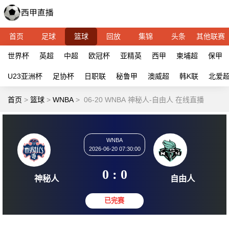
首页
足球
篮球
回放
集锦
头条
其他联赛
世界杯
英超
中超
欧冠杯
亚精英
西甲
柬埔超
保甲
U23亚洲杯
足协杯
日职联
秘鲁甲
澳威超
韩K联
北爱
首页
>
篮球
>
WNBA
>
06-20 WNBA 神秘人-自由人 在线直播
WNBA
2026-06-20 07:30:00
0 : 0
神秘人
自由