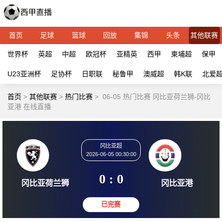
首页
足球
篮球
回放
集锦
头条
其他联赛
世界杯
英超
中超
欧冠杯
亚精英
西甲
柬埔超
保甲
U23亚洲杯
足协杯
日职联
秘鲁甲
澳威超
韩K联
北爱
首页
>
其他联赛
>
热门比赛
>
06-05 热门比赛 冈比亚荷兰狮-冈比
亚港 在线直播
冈比亚超
2026-06-05 00:30:00
0 : 0