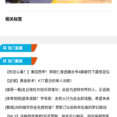
相关标签
热门直播
热门集锦
【你怎么看？】重回西甲！李刚仁曾连踢水爷4脚被罚下震惊足坛
【足球】黄金射术！K77夏日的单人训练！
[值得一看]名记埃杜尔驳斥阴谋论：此前为逆转欢呼的人，正诋毁
[体育视频]留条退路？字母哥：去热火只为走出舒适圈，希望未来
[集锦]JB的缩写你会先想到谁？贾斯汀比伯和布伦森的梦幻联动
【MLS】谈梅西世界杯❗苏亚雷斯：他本可以躺平，但还是把国家