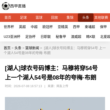
首页
足球
篮球
回放
集锦
头条
其他联赛
世界杯
英超
中超
欧冠杯
亚精英
西甲
柬埔超
保甲
U23亚洲杯
足协杯
日职联
秘鲁甲
澳威超
韩K联
北爱
首页
>
头条
>
篮球新闻
>
[湖人]球衣号码博主：马穆将穿54号 上一
个湖人54号是08年的夸梅·布朗
[湖人]球衣号码博主：马穆将穿54号
上一个湖人54号是08年的夸梅·布朗
时间：2026-07-08 16:57:13
|
来源：网友上传