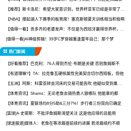
【推荐】斯卡洛尼：希望大家意识到，世界杯亚军已经是非常了不
起
【NBA】撑起湖人下赛季的板凳席！塞克斯顿夏天训练相当积极啊
【值得一看】贡多齐的老婆发声：不仅是为西班牙赢得世界杯，更
是
[值得一看]AI神级剪辑！39岁C罗穿越重逢童年自己：那个梦
热门新闻
【好看推荐】巴克利：76人得到杰伦·布朗是关键 否则詹姆斯不
【有道理嘛?】TA：拉克鲁瓦硬核属性完美契合切尔西短板，但他
【五洲】阿斯：科雷亚转会河床的交易可能告吹 他疑似受到墨西
哥
【体育资讯】Shams：无论老詹去骑热勇人狼哪队 他能拿的都
【体育资讯】夏联场均8分5助&三分7%！步行者三份双向已确定
[篮球]A·史密斯：不批评詹姆斯渴望关注 这是他应得的且能用
[球迷报道]媒体人：老詹在等浓眉提前续约进展 若浓眉续约不顺