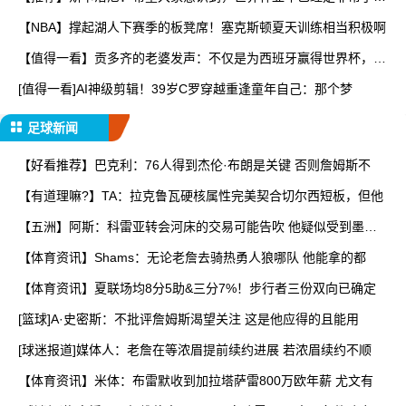
起
【NBA】撑起湖人下赛季的板凳席！塞克斯顿夏天训练相当积极啊
【值得一看】贡多齐的老婆发声：不仅是为西班牙赢得世界杯，更
是
[值得一看]AI神级剪辑！39岁C罗穿越重逢童年自己：那个梦
足球新闻
【好看推荐】巴克利：76人得到杰伦·布朗是关键 否则詹姆斯不
【有道理嘛?】TA：拉克鲁瓦硬核属性完美契合切尔西短板，但他
【五洲】阿斯：科雷亚转会河床的交易可能告吹 他疑似受到墨西
哥
【体育资讯】Shams：无论老詹去骑热勇人狼哪队 他能拿的都
【体育资讯】夏联场均8分5助&三分7%！步行者三份双向已确定
[篮球]A·史密斯：不批评詹姆斯渴望关注 这是他应得的且能用
[球迷报道]媒体人：老詹在等浓眉提前续约进展 若浓眉续约不顺
【体育资讯】米体：布雷默收到加拉塔萨雷800万欧年薪 尤文有