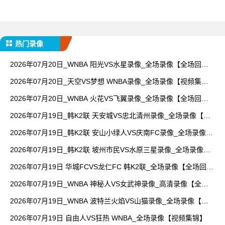
热门录像
2026年07月20日_WNBA 阳光VS水星录像_全场录像【全场回
放】
2026年07月20日_天空VS梦想 WNBA录像_全场录像【视频集
锦】
2026年07月20日_WNBA 火花VS飞翼录像_全场录像【全场回
放】
2026年07月19日_韩K2联 天安城VS忠北清州录像_全场录像【全
场回放】
2026年07月19日_韩K2联 安山小绿人VS庆南FC录像_全场录像
【视频集锦】
2026年07月19日_韩K2联 坡州市民VS水原三星录像_全场录像
【全场回放】
2026年07月19日 华城FCVS龙仁FC 韩K2联_全场录像【全场回
放】
2026年07月19日_WNBA 神秘人VS女武神录像_高清录像【全场
回放】
2026年07月19日_WNBA 波特兰火焰VS山猫录像_全场录像【高
清回放】
2026年07月19日 自由人VS狂热 WNBA_全场录像【视频集锦】