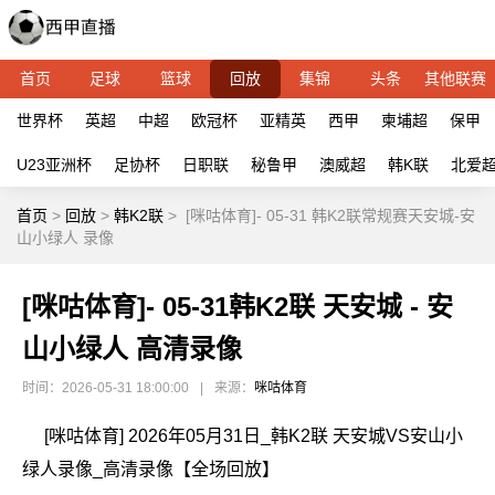
首页
足球
篮球
回放
集锦
头条
其他联赛
世界杯
英超
中超
欧冠杯
亚精英
西甲
柬埔超
保甲
U23亚洲杯
足协杯
日职联
秘鲁甲
澳威超
韩K联
北爱
首页
>
回放
>
韩K2联
>
[咪咕体育]- 05-31 韩K2联常规赛天安城-安
山小绿人 录像
[咪咕体育]- 05-31韩K2联 天安城 - 安
山小绿人 高清录像
时间：2026-05-31 18:00:00
|
来源：
咪咕体育
[咪咕体育] 2026年05月31日_韩K2联 天安城VS安山小
绿人录像_高清录像【全场回放】